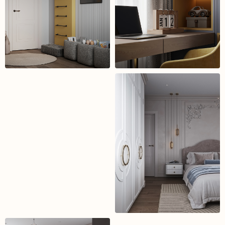
В
а
ш
н
о
в
ы
й
и
н
т
е
р
ь
е
р
н
а
ч
и
н
а
е
т
с
я
с
о
д
н
о
г
о
ш
а
г
а
Оставьте заявку — и мы вместе превратим идеи