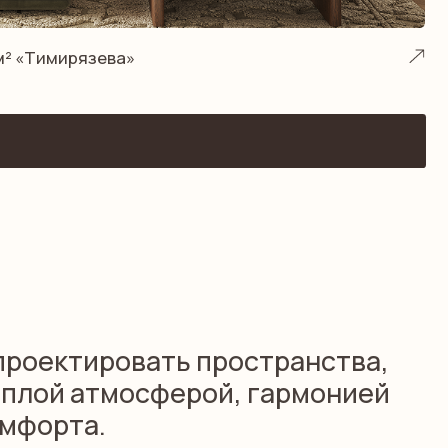
ровать пространства,
мосферой, гармонией
расивая картинка. Это среда,
ый день: помогает отдыхать
на новые идеи и становится
аться.
5