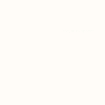
сочетаются с функциональным дизайно
Обсудить проект