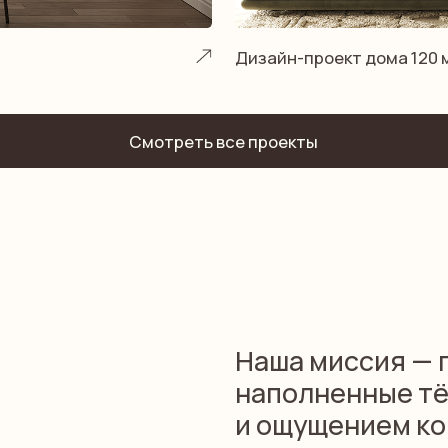
Наша миссия — проекти
наполненные тёплой ат
и ощущением комфорта.
Для нас интерьер — это больше, чем к
которая поддерживает человека кажд
после насыщенного дня, вдохновляет 
местом, куда всегда хочется возвращ
Подробнее о нас
50
35