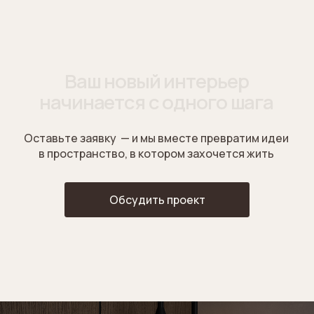
ESTHETIC-INTERIOR
Контакты
Меню
ssorina.design@mail.ru
Проекты
8 (910) 133-95-55
О студии
Telegram
Услуги и цены
Контакты