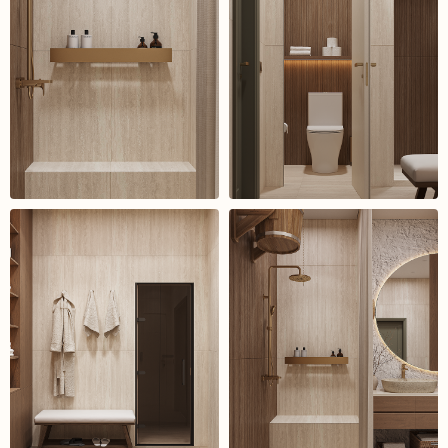
В
а
ш
н
о
в
ы
й
и
н
т
е
р
ь
е
р
н
а
ч
и
н
а
е
т
с
я
с
о
д
н
о
г
о
ш
а
г
а
Оставьте заявку — и мы вместе превратим идеи
в пространство, в котором захочется жить
Обсудить проект